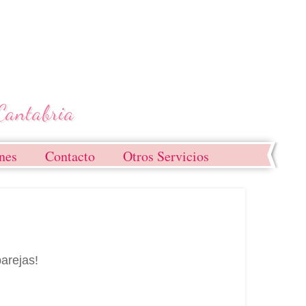
nes
Contacto
Otros Servicios
arejas!