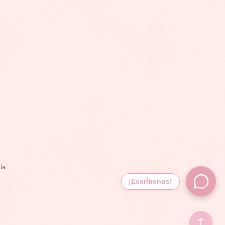
ia.
¡Escríbenos!
↑